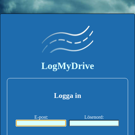
LogMyDrive
Logga in
E-post
:
Lösenord
: