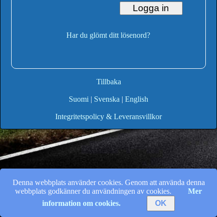
Har du glömt ditt lösenord?
Tillbaka
Suomi
|
Svenska
|
English
Integritetspolicy & Leveransvillkor
Denna webbplats använder cookies. Genom att använda denna
webbplats godkänner du användningen av cookies.
Mer
information om cookies.